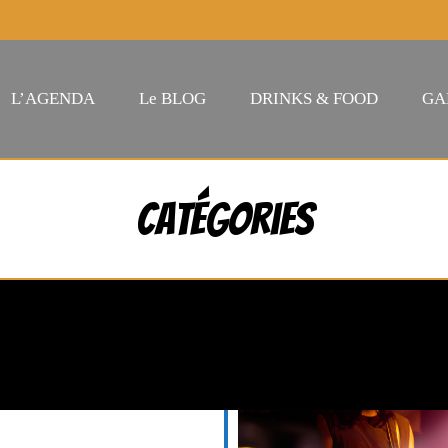
L’AGENDA
Le BLOG
DRINKS & FOOD
GA
Catégories
T