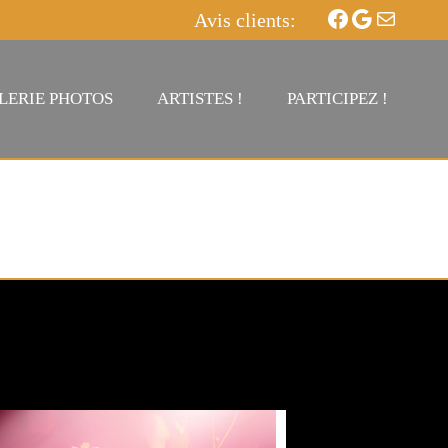
Avis clients:
Facebook
Google
E-
mail
LERIE PHOTOS
ARTISTES !
PARTICIPEZ !