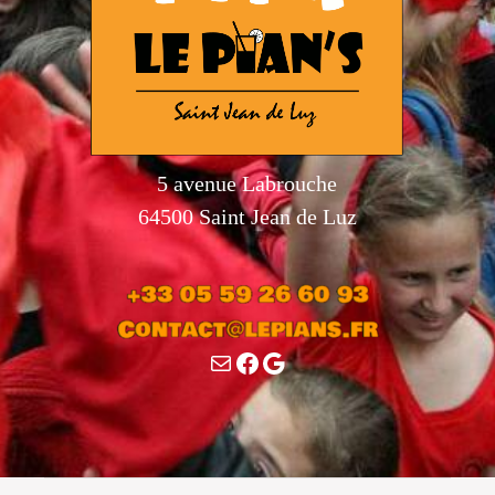
5 avenue Labrouche
64500 Saint Jean de Luz
E-
Facebook
Google
mail