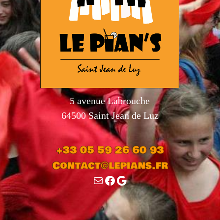
5 avenue Labrouche
64500 Saint Jean de Luz
E-
Facebook
Google
mail