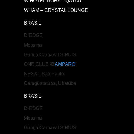
W HOTEL DOHA – QATAR
WHAM – CRYSTAL LOUNGE
BRASIL
D-EDGE
Messina
Guruja Carnaval SIRIUS
ONE CLUB @
AMPARO
NEXXT Sao Paulo
Caraguatatuba, Ubatuba
BRASIL
D-EDGE
Messina
Guruja Carnaval SIRIUS