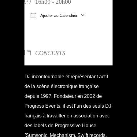
16h00 - 20h00
Ajouter au Calendrier
Télécharger ICS
Calendrier Google
iCalendar
Office 365
Outlook Live
TYPE D’ÉVÈNEMENT
CONCERTS
DJ incontournable et représentant actif
de la scène électronique française
depuis 1997. Fondateur en 2002 de
Progress Events, il est l’un des seuls DJ
français à travailler en association avec
des labels de Progressive House
[Sumsonic, Mechanism, Swift records,